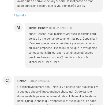
avais plus de nouvelle de toi j ai perdu le mot passe de mon
autre adresse!! j espere que tu vas bien et très vite biz
Répondre
M
Michel Giliberti
01/05/2009 07:58
<br /> Hassan, quel plaisir !!! Moi aussi je t'avais perdu
de vue (je me demande comment j'ai pu...)Depuis tant
d'années que je dois te peindre, il y a toujours un hic
qui m'en empêche. Il va falloir<br /> que je m'organise
sérieusement. En tout cas, je t'embrasse et j'espère
que tu es heureux.<br /> @ bientôt,<br /> <br />
Michel<br /> <br /> <br />
C
Chiron
10/04/2009 04:56
C'est incroyablement beau. Non, il y a encore plus que cela, il y
a quelque chose d'autre, quelque chose qui réside dans le
domaine de la passion enivrée, du désir follement lâché de sa
prise. Quelque chose qui s'apparente à: " Voilà que tu es dans