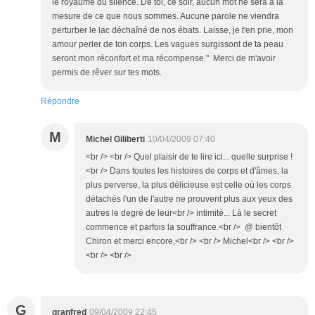
le royaume du silence. De toi, ce soir, aucun mot ne sera à la
mesure de ce que nous sommes. Aucune parole ne viendra
perturber le lac déchaîné de nos ébats. Laisse, je t'en prie, mon
amour perler de ton corps. Les vagues surgissont de ta peau
seront mon réconfort et ma récompense." Merci de m'avoir
permis de rêver sur tes mots.
Répondre
M
Michel Giliberti
10/04/2009 07:40
<br /> <br /> Quel plaisir de te lire ici... quelle surprise !
<br /> Dans toutes les histoires de corps et d'âmes, la
plus perverse, la plus délicieuse est celle où les corps
détachés l'un de l'autre ne prouvent plus aux yeux des
autres le degré de leur<br /> intimité... Là le secret
commence et parfois la souffrance.<br /> @ bientôt
Chiron et merci encore,<br /> <br /> Michel<br /> <br />
<br /> <br />
G
granfred
09/04/2009 22:45