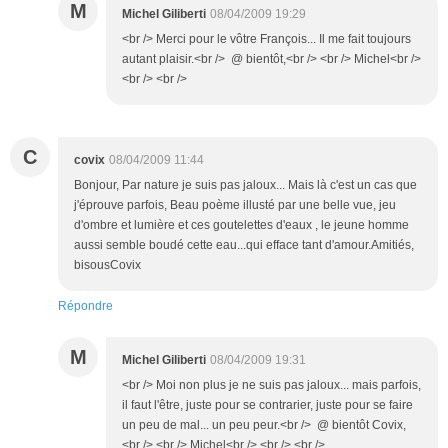
M
Michel Giliberti
08/04/2009 19:29
<br /> Merci pour le vôtre François... Il me fait toujours
autant plaisir.<br /> @ bientôt,<br /> <br /> Michel<br />
<br /> <br />
C
covix
08/04/2009 11:44
Bonjour, Par nature je suis pas jaloux... Mais là c'est un cas que
j'éprouve parfois, Beau poème illusté par une belle vue, jeu
d'ombre et lumière et ces goutelettes d'eaux , le jeune homme
aussi semble boudé cette eau...qui efface tant d'amour.Amitiés,
bisousCovix
Répondre
M
Michel Giliberti
08/04/2009 19:31
<br /> Moi non plus je ne suis pas jaloux... mais parfois,
il faut l'être, juste pour se contrarier, juste pour se faire
un peu de mal... un peu peur.<br /> @ bientôt Covix,
<br /> <br /> Michel<br /> <br /> <br />