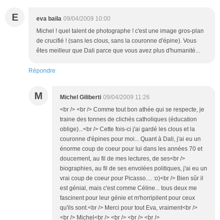
E
eva baila
09/04/2009 10:00
Michel ! quel talent de photographe ! c'est une image gros-plan
de crucifié ! (sans les clous, sans la couronne d'épine). Vous
êtes meilleur que Dali parce que vous avez plus d'humanité...
Répondre
M
Michel Giliberti
09/04/2009 11:26
<br /> <br /> Comme tout bon athée qui se respecte, je
traine des tonnes de clichés catholiques (éducation
oblige)...<br /> Cette fois-ci j'ai gardé les clous et la
couronne d'épines pour moi... Quant à Dali, j'ai eu un
énorme coup de coeur pour lui dans les années 70 et
doucement, au fil de mes lectures, de ses<br />
biographies, au fil de ses envolées politiques, j'ai eu un
vrai coup de coeur pour Picasso.... :o)<br /> Bien sûr il
est génial, mais c'est comme Céline... tous deux me
fascinent pour leur génie et m'horripilent pour ceux
qu'ils sont.<br /> Merci pour tout Eva, vraiment<br />
<br /> Michel<br /> <br /> <br /> <br />