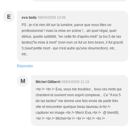
E
eva baila
09/04/2009 10:06
PS : je n'ai rien dit sur la lumière, parce que vous êtes un
professionnel ! mais la mise en scène !... ah quel régal, quel
délice, quelle subtilité, "en cette fin d'après-midi" (a los 5 de las
tardes)"la mise à mort" (non-non ce fut un toro bravo, il fut gracié
!) (sauf petite mort - qui n'est autre qu'une résurrection). etc..
etc..
Répondre
M
Michel Giliberti
09/04/2009 11:19
<br /> <br /> Eva, vous me troublez... tous ces mots qui
chantent et ouvrent mon esprit complexe... Ce "A los 5
de las tardes" me donne une fois envie de partir très
vite et rencontrer quelque beau taureau à<br />
capturer en image.<br /> Merci Eva,<br /> @ bientôt,
<br /> <br /> Michel<br /> <br /> <br /> <br />